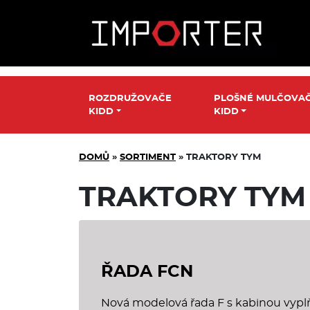
ROZDRUŽOVAČE
PLOŠNÉ MULČOVA
KIDD
KIDD
DOMŮ
»
SORTIMENT
»
TRAKTORY TYM
TRAKTORY TYM
ŘADA FCN
Nová modelová řada F s kabinou vypl