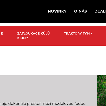
NOVINKY
O NÁS
DEAL
ČE
ZATLOUKAČE KŮLŮ
TRAKTORY TYM
KIDD
ňuje dokonale prostor mezi modelovou řadou